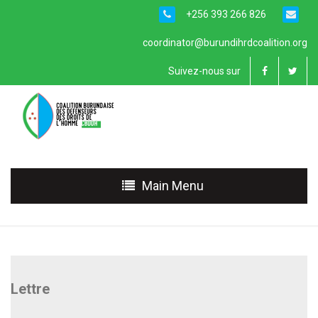
+256 393 266 826
coordinator@burundihrdcoalition.org
Suivez-nous sur
Main Menu
Lettre