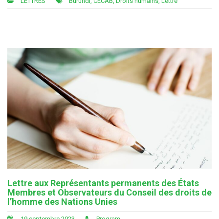
LETTRES
Burundi
,
CECAB
,
Droits humains
,
Lettre
Lettre aux Représentants permanents des États
Membres et Observateurs du Conseil des droits de
l’homme des Nations Unies
19 septembre 2023
Program