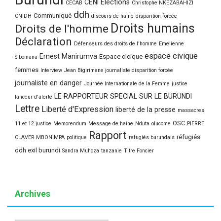
CENI Elections
CECAB
Christophe NKEZABAHIZI
ddh
Communiqué
CNIDH
discours de haine
disparition forcée
Droits humains
Droits de l'homme
Déclaration
Défenseurs des droits de l'homme
Emelienne
espace civique
Ernest Manirumva
Espace cicique
Sibomana
femmes
Interview
Jean Bigirimane journaliste disparition forcée
journaliste en danger
Journée Internationale de la Femme
justice
LE RAPPORTEUR SPECIAL SUR LE BURUNDI
lanceur d'alerte
Lettre
Liberté d'Expression
liberté de la presse
massacres
OSC
11 et 12 justice
Memorendum
Message de haine
Nduta
olucome
PIERRE
Rapport
réfugiés
CLAVER MBONIMPA
politique
refugiés burundais
ddh exil burundi
Sandra Muhoza
tanzanie
Titre Foncier
Archives
Archives