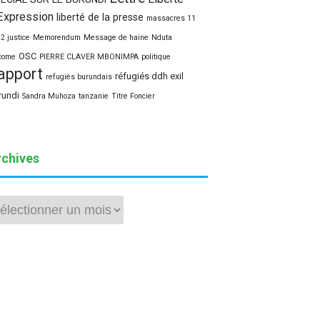
Expression
liberté de la presse
massacres 11
12 justice
Memorendum
Message de haine
Nduta
OSC
come
PIERRE CLAVER MBONIMPA
politique
apport
réfugiés ddh exil
refugiés burundais
rundi
Sandra Muhoza
tanzanie
Titre Foncier
rchives
hives