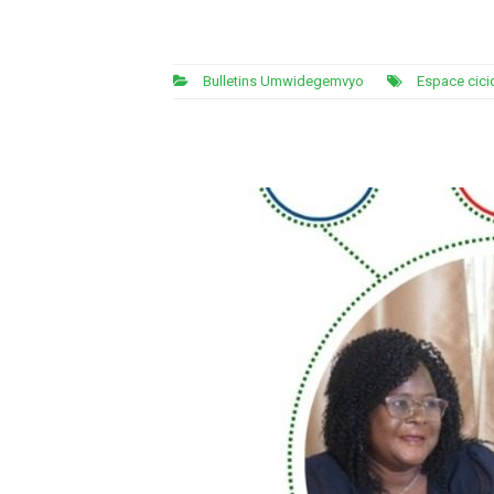
Bulletins Umwidegemvyo
Espace cici