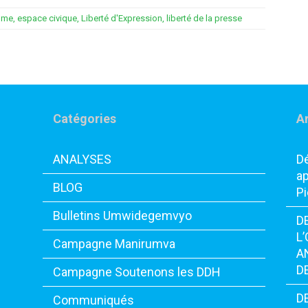
omme
,
espace civique
,
Liberté d'Expression
,
liberté de la presse
Catégories
Ar
ANALYSES
Dé
ap
BLOG
Pi
Bulletins Umwidegemvyo
D
L
Campagne Manirumva
A
D
Campagne Soutenons les DDH
D
Communiqués