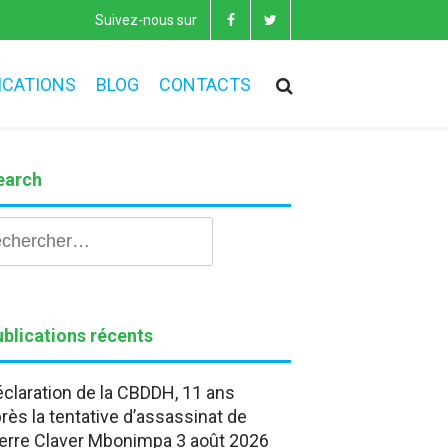
Suivez-nous sur
ICATIONS
BLOG
CONTACTS
earch
hercher :
blications récents
claration de la CBDDH, 11 ans
rès la tentative d’assassinat de
erre Claver Mbonimpa
3 août 2026