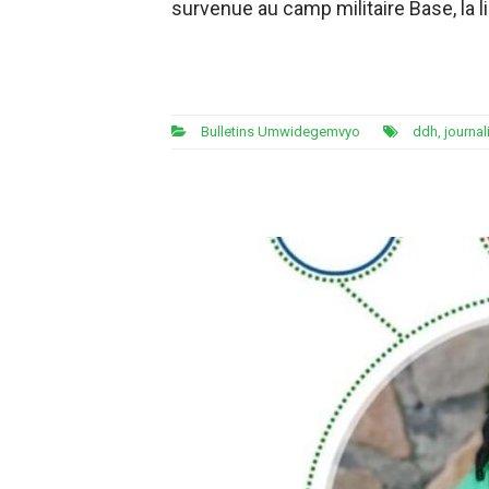
survenue au camp militaire Base, la l
Bulletins Umwidegemvyo
ddh
,
journal