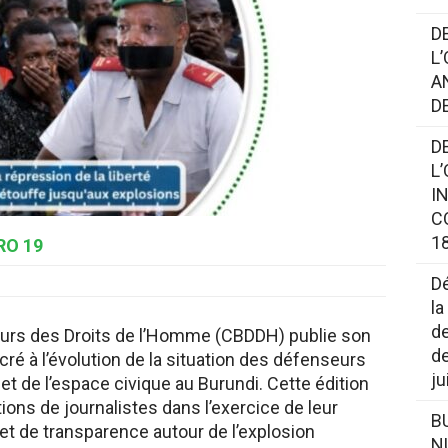
D
L
A
D
D
L
I
C
18
O 19
Dé
la
de
eurs des Droits de l’Homme (CBDDH) publie son
de
cré à l’évolution de la situation des défenseurs
ju
et de l’espace civique au Burundi. Cette édition
ions de journalistes dans l’exercice de leur
B
et de transparence autour de l’explosion
N