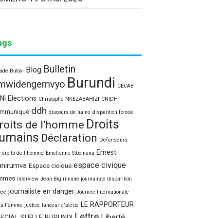
ags
Bulletin
Blog
ade Butoyi
Burundi
mwidengemvyo
CECAB
NI Elections
Christophe NKEZABAHIZI
CNIDH
ddh
mmuniqué
discours de haine
disparition forcée
Droits
roits de l'homme
umains
Déclaration
Défenseurs
Ernest
 droits de l'homme
Emelienne Sibomana
espace civique
nirumva
Espace cicique
mmes
Interview
Jean Bigirimane journaliste disparition
journaliste en danger
cée
Journée Internationale
LE RAPPORTEUR
la Femme
justice
lanceur d'alerte
Lettre
Liberté
ECIAL SUR LE BURUNDI