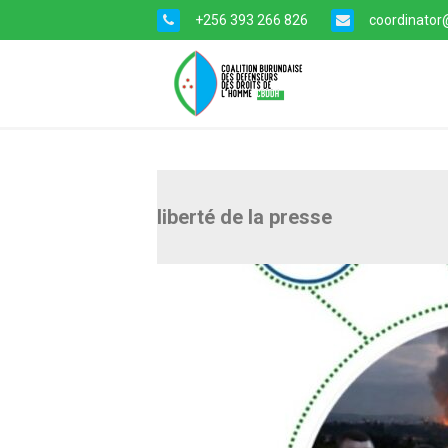
+256 393 266 826
coordinator@
liberté de la presse