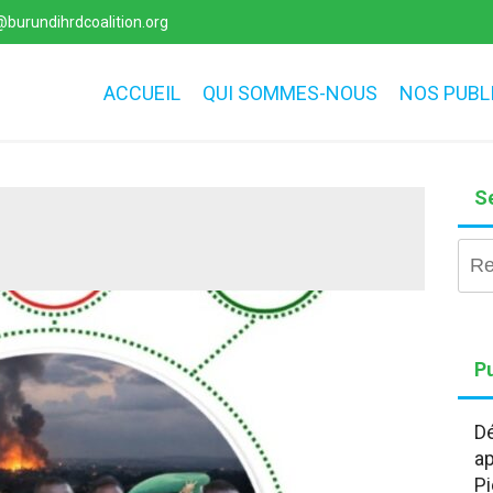
burundihrdcoalition.org
ACCUEIL
QUI SOMMES-NOUS
NOS PUBL
S
Rec
Pu
Dé
ap
Pi