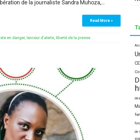
ibération de la journaliste Sandra Muhoza,…
Read More »
T
iste en danger
,
lanceur d'alerte
,
liberté de la presse
Arc
U
CE
Co
D
h
des
Ma
fe
for
de 
SP