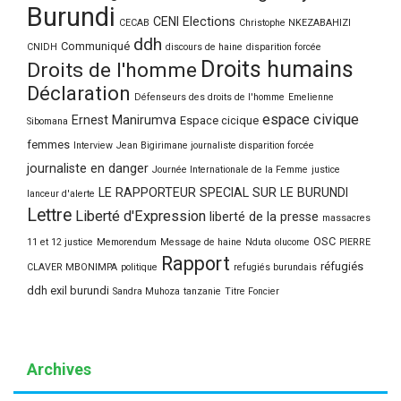
Burundi
CENI Elections
CECAB
Christophe NKEZABAHIZI
ddh
Communiqué
CNIDH
discours de haine
disparition forcée
Droits humains
Droits de l'homme
Déclaration
Défenseurs des droits de l'homme
Emelienne
espace civique
Ernest Manirumva
Espace cicique
Sibomana
femmes
Interview
Jean Bigirimane journaliste disparition forcée
journaliste en danger
Journée Internationale de la Femme
justice
LE RAPPORTEUR SPECIAL SUR LE BURUNDI
lanceur d'alerte
Lettre
Liberté d'Expression
liberté de la presse
massacres
OSC
11 et 12 justice
Memorendum
Message de haine
Nduta
olucome
PIERRE
Rapport
réfugiés
CLAVER MBONIMPA
politique
refugiés burundais
ddh exil burundi
Sandra Muhoza
tanzanie
Titre Foncier
Archives