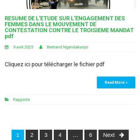
RESUME DE L’ETUDE SUR L’ENGAGEMENT DES
FEMMES DANS LE MOUVEMENT DE
CONTESTATION CONTRE LE TROISIEME MANDAT
pdf
9 avril 2025
Bertrand Ngendakuriyo
Cliquez ici pour télécharger le fichier pdf
Read More »
Rapports
Posts
1
2
3
4
…
6
Next