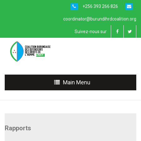
+256 393 266 826
coordinator@burundihrdcoalition.org
Suivez-nous sur
Main Menu
Rapports