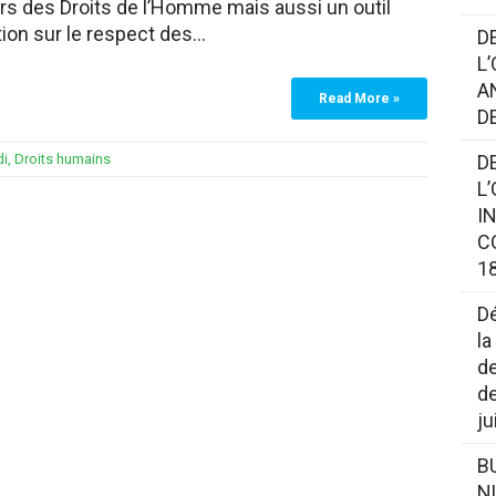
rs des Droits de l’Homme mais aussi un outil
ation sur le respect des…
D
L
A
Read More »
D
di
,
Droits humains
D
L
I
C
18
Dé
la
de
de
ju
B
N