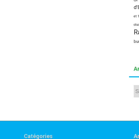
d'
et 
olu
R
bu
A
Arc
Catégories
Ar