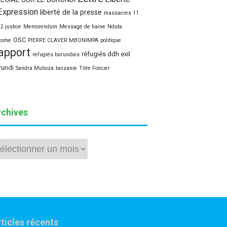
Expression
liberté de la presse
massacres 11
12 justice
Memorendum
Message de haine
Nduta
OSC
come
PIERRE CLAVER MBONIMPA
politique
apport
réfugiés ddh exil
refugiés burundais
rundi
Sandra Muhoza
tanzanie
Titre Foncier
rchives
hives
ticles récents