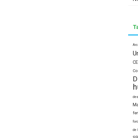
T
Arc
U
CE
Co
D
h
des
Ma
fe
for
de 
SP