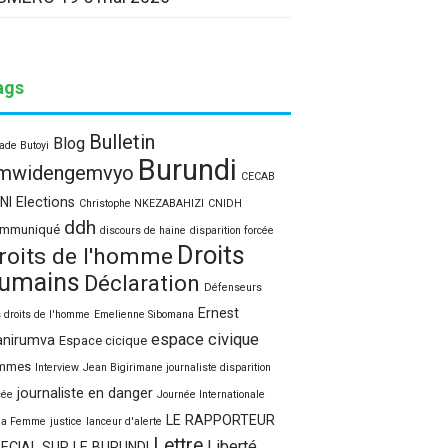
ags
Bulletin
Blog
ade Butoyi
Burundi
mwidengemvyo
CECAB
NI Elections
Christophe NKEZABAHIZI
CNIDH
ddh
mmuniqué
discours de haine
disparition forcée
Droits
roits de l'homme
umains
Déclaration
Défenseurs
Ernest
 droits de l'homme
Emelienne Sibomana
espace civique
nirumva
Espace cicique
mmes
Interview
Jean Bigirimane journaliste disparition
journaliste en danger
cée
Journée Internationale
LE RAPPORTEUR
la Femme
justice
lanceur d'alerte
Lettre
Liberté
ECIAL SUR LE BURUNDI