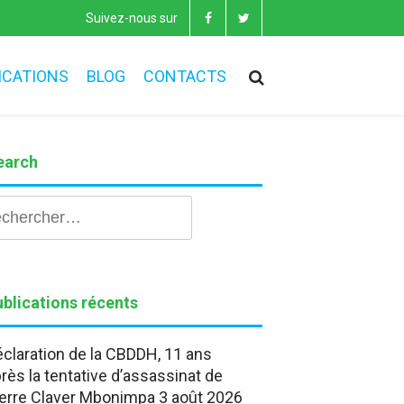
Suivez-nous sur
ICATIONS
BLOG
CONTACTS
earch
hercher :
blications récents
claration de la CBDDH, 11 ans
rès la tentative d’assassinat de
erre Claver Mbonimpa
3 août 2026