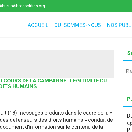
burundihrdcoalition.org
ACCUEIL
QUI SOMMES-NOUS
NOS PUBL
S
Rec
U COURS DE LA CAMPAGNE : LEGITIMITE DU
ROITS HUMAINS
Pu
huit (18) messages produits dans le cadre de la «
Dé
l des défenseurs des droits humains » conduit de
ap
un document d’information sur le contenu de la
Pi