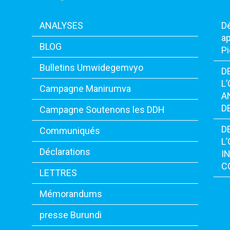
ANALYSES
Dé
ap
BLOG
Pi
Bulletins Umwidegemvyo
D
L
Campagne Manirumva
A
D
Campagne Soutenons les DDH
D
Communiqués
L
Déclarations
I
C
LETTRES
Mémorandums
presse Burundi