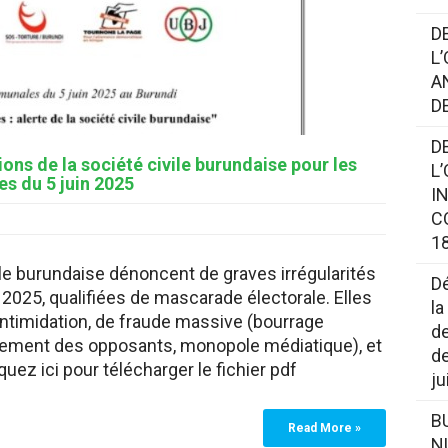
D
L
A
D
D
ons de la société civile burundaise pour les
L
es du 5 juin 2025
I
C
18
ile burundaise dénoncent de graves irrégularités
Dé
 2025, qualifiées de mascarade électorale. Elles
la
intimidation, de fraude massive (bourrage
de
cèlement des opposants, monopole médiatique), et
de
uez ici pour télécharger le fichier pdf
ju
B
Read More »
N