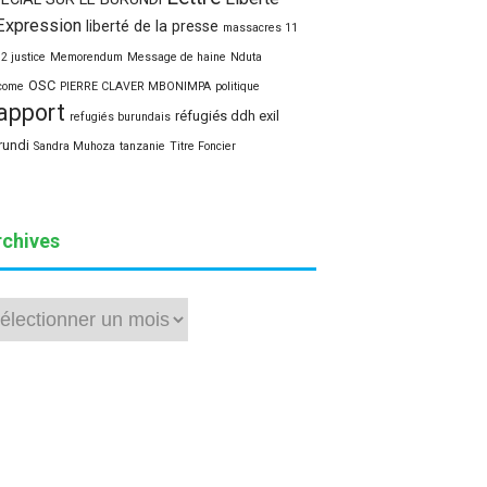
Expression
liberté de la presse
massacres 11
12 justice
Memorendum
Message de haine
Nduta
OSC
come
PIERRE CLAVER MBONIMPA
politique
apport
réfugiés ddh exil
refugiés burundais
rundi
Sandra Muhoza
tanzanie
Titre Foncier
rchives
hives