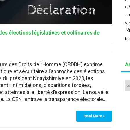
d'
et 
olu
R
des élections législatives et collinaires de
bu
eurs des Droits de l’Homme (CBDDH) exprime
A
itique et sécuritaire à l’approche des élections
s du président Ndayishimiye en 2020, les
Arc
nt : intimidations, disparitions forcées,
et atteintes à la liberté d’expression. La nouvelle
nte. La CENI entrave la transparence électorale…
Read More »