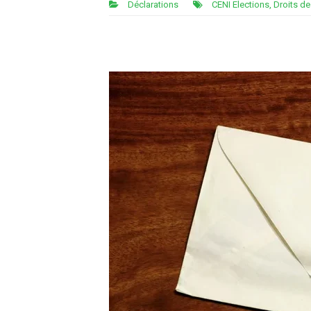
Déclarations
CENI Elections
,
Droits d