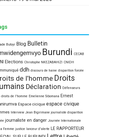
ags
Bulletin
Blog
ade Butoyi
Burundi
mwidengemvyo
CECAB
NI Elections
Christophe NKEZABAHIZI
CNIDH
ddh
mmuniqué
discours de haine
disparition forcée
Droits
roits de l'homme
umains
Déclaration
Défenseurs
Ernest
 droits de l'homme
Emelienne Sibomana
espace civique
nirumva
Espace cicique
mmes
Interview
Jean Bigirimane journaliste disparition
journaliste en danger
cée
Journée Internationale
LE RAPPORTEUR
la Femme
justice
lanceur d'alerte
Lettre
Liberté
ECIAL SUR LE BURUNDI