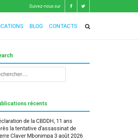
Suivez-nous sur
ICATIONS
BLOG
CONTACTS
earch
hercher :
blications récents
claration de la CBDDH, 11 ans
rès la tentative d’assassinat de
erre Claver Mbonimpa
3 août 2026