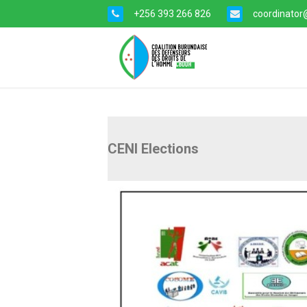
+256 393 266 826
coordinator@
CENI Elections