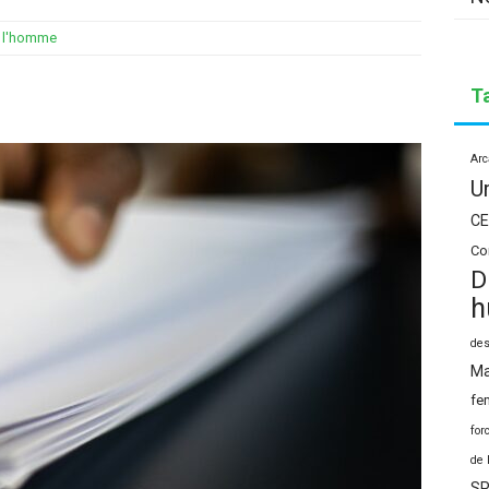
e l'homme
T
Arc
U
CE
Co
D
h
des
Ma
fe
for
de 
SP