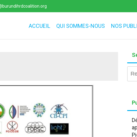
burundihrdcoalition.org
ACCUEIL
QUI SOMMES-NOUS
NOS PUBL
S
Rec
Pu
Dé
ap
Pi