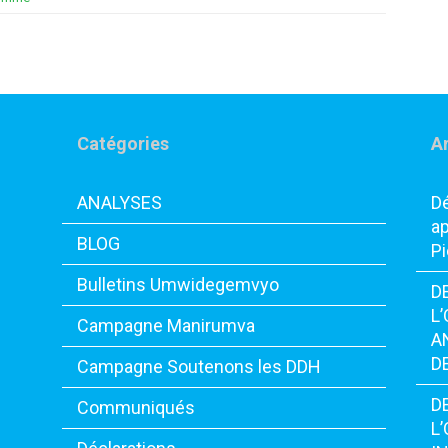
Catégories
Ar
ANALYSES
Dé
ap
BLOG
Pi
Bulletins Umwidegemvyo
D
L
Campagne Manirumva
A
D
Campagne Soutenons les DDH
D
Communiqués
L