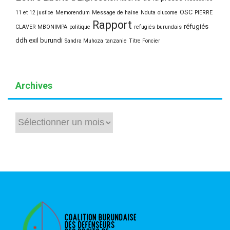
OSC
11 et 12 justice
Memorendum
Message de haine
Nduta
olucome
PIERRE
Rapport
réfugiés
CLAVER MBONIMPA
politique
refugiés burundais
ddh exil burundi
Sandra Muhoza
tanzanie
Titre Foncier
Archives
Archives