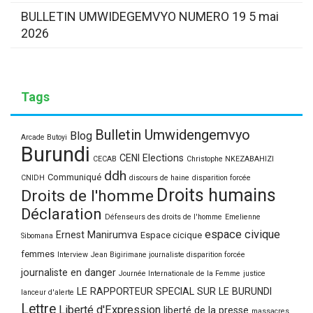
BULLETIN UMWIDEGEMVYO NUMERO 19
5 mai
2026
Tags
Bulletin Umwidengemvyo
Blog
Arcade Butoyi
Burundi
CENI Elections
CECAB
Christophe NKEZABAHIZI
ddh
Communiqué
CNIDH
discours de haine
disparition forcée
Droits humains
Droits de l'homme
Déclaration
Défenseurs des droits de l'homme
Emelienne
espace civique
Ernest Manirumva
Espace cicique
Sibomana
femmes
Interview
Jean Bigirimane journaliste disparition forcée
journaliste en danger
Journée Internationale de la Femme
justice
LE RAPPORTEUR SPECIAL SUR LE BURUNDI
lanceur d'alerte
Lettre
Liberté d'Expression
liberté de la presse
massacres