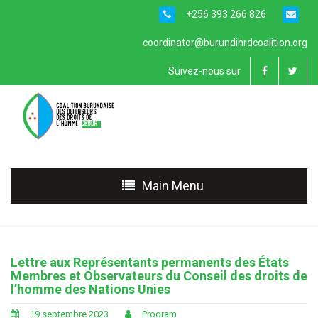
+256 393 266 826
coordinator@burundihrdcoalition.org
Suivez-nous sur
Main Menu
Lettre aux Représentants permanents des États
Membres et Observateurs du Conseil des droits de
l’homme des Nations Unies
19 septembre 2023
Program