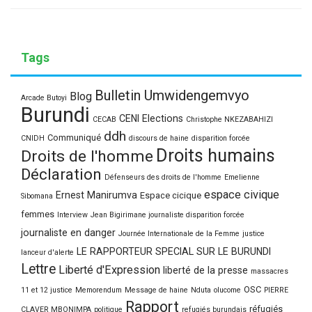
Tags
Bulletin Umwidengemvyo
Blog
Arcade Butoyi
Burundi
CENI Elections
CECAB
Christophe NKEZABAHIZI
ddh
Communiqué
CNIDH
discours de haine
disparition forcée
Droits humains
Droits de l'homme
Déclaration
Défenseurs des droits de l'homme
Emelienne
espace civique
Ernest Manirumva
Espace cicique
Sibomana
femmes
Interview
Jean Bigirimane journaliste disparition forcée
journaliste en danger
Journée Internationale de la Femme
justice
LE RAPPORTEUR SPECIAL SUR LE BURUNDI
lanceur d'alerte
Lettre
Liberté d'Expression
liberté de la presse
massacres
OSC
11 et 12 justice
Memorendum
Message de haine
Nduta
olucome
PIERRE
Rapport
réfugiés
CLAVER MBONIMPA
politique
refugiés burundais