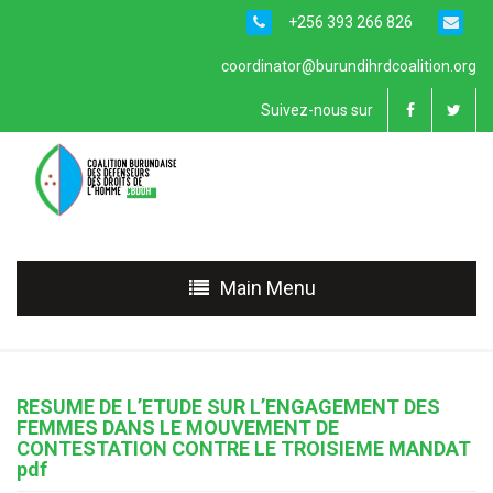
+256 393 266 826
coordinator@burundihrdcoalition.org
Suivez-nous sur
Main Menu
RESUME DE L’ETUDE SUR L’ENGAGEMENT DES
FEMMES DANS LE MOUVEMENT DE
CONTESTATION CONTRE LE TROISIEME MANDAT
pdf