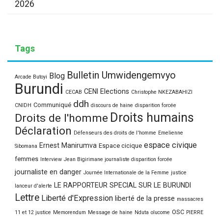
2026
Tags
Bulletin Umwidengemvyo
Blog
Arcade Butoyi
Burundi
CENI Elections
CECAB
Christophe NKEZABAHIZI
ddh
Communiqué
CNIDH
discours de haine
disparition forcée
Droits humains
Droits de l'homme
Déclaration
Défenseurs des droits de l'homme
Emelienne
espace civique
Ernest Manirumva
Espace cicique
Sibomana
femmes
Interview
Jean Bigirimane journaliste disparition forcée
journaliste en danger
Journée Internationale de la Femme
justice
LE RAPPORTEUR SPECIAL SUR LE BURUNDI
lanceur d'alerte
Lettre
Liberté d'Expression
liberté de la presse
massacres
OSC
11 et 12 justice
Memorendum
Message de haine
Nduta
olucome
PIERRE