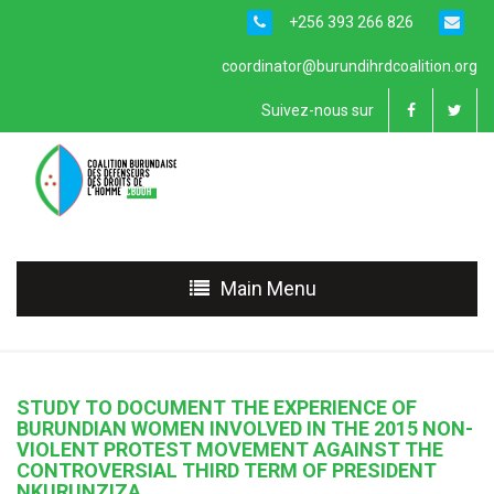
+256 393 266 826
coordinator@burundihrdcoalition.org
Suivez-nous sur
Main Menu
STUDY TO DOCUMENT THE EXPERIENCE OF
BURUNDIAN WOMEN INVOLVED IN THE 2015 NON-
VIOLENT PROTEST MOVEMENT AGAINST THE
CONTROVERSIAL THIRD TERM OF PRESIDENT
NKURUNZIZA