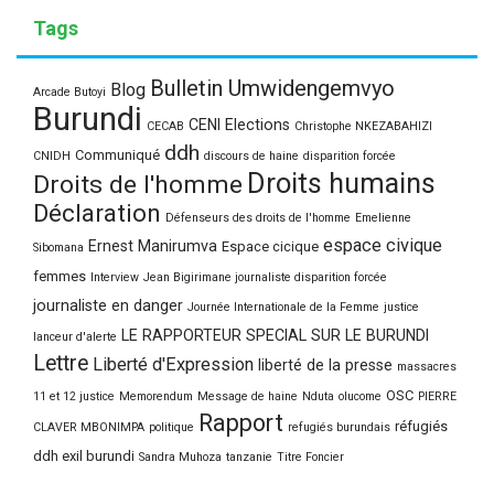
Tags
Bulletin Umwidengemvyo
Blog
Arcade Butoyi
Burundi
CENI Elections
CECAB
Christophe NKEZABAHIZI
ddh
Communiqué
CNIDH
discours de haine
disparition forcée
Droits humains
Droits de l'homme
Déclaration
Défenseurs des droits de l'homme
Emelienne
espace civique
Ernest Manirumva
Espace cicique
Sibomana
femmes
Interview
Jean Bigirimane journaliste disparition forcée
journaliste en danger
Journée Internationale de la Femme
justice
LE RAPPORTEUR SPECIAL SUR LE BURUNDI
lanceur d'alerte
Lettre
Liberté d'Expression
liberté de la presse
massacres
OSC
11 et 12 justice
Memorendum
Message de haine
Nduta
olucome
PIERRE
Rapport
réfugiés
CLAVER MBONIMPA
politique
refugiés burundais
ddh exil burundi
Sandra Muhoza
tanzanie
Titre Foncier