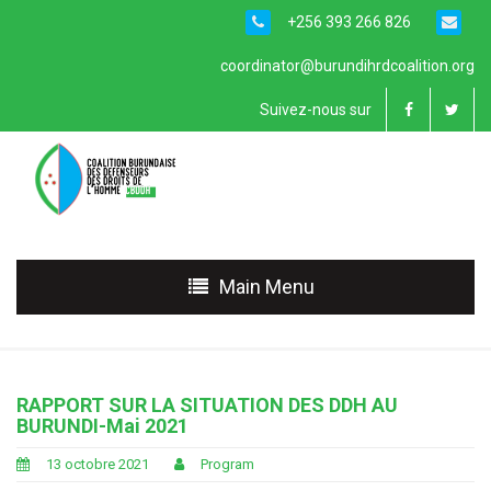
+256 393 266 826
coordinator@burundihrdcoalition.org
Suivez-nous sur
Main Menu
RAPPORT SUR LA SITUATION DES DDH AU
BURUNDI-Mai 2021
13 octobre 2021
Program