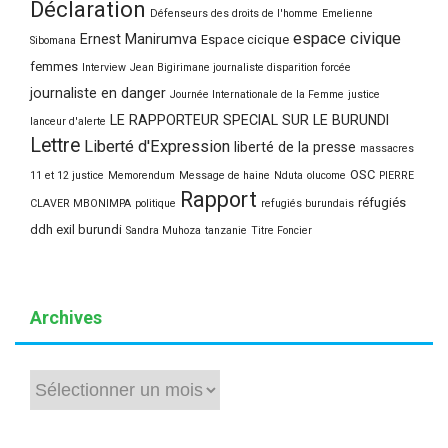
Déclaration
Défenseurs des droits de l'homme
Emelienne
espace civique
Ernest Manirumva
Espace cicique
Sibomana
femmes
Interview
Jean Bigirimane journaliste disparition forcée
journaliste en danger
Journée Internationale de la Femme
justice
LE RAPPORTEUR SPECIAL SUR LE BURUNDI
lanceur d'alerte
Lettre
Liberté d'Expression
liberté de la presse
massacres
OSC
11 et 12 justice
Memorendum
Message de haine
Nduta
olucome
PIERRE
Rapport
réfugiés
CLAVER MBONIMPA
politique
refugiés burundais
ddh exil burundi
Sandra Muhoza
tanzanie
Titre Foncier
Archives
Archives