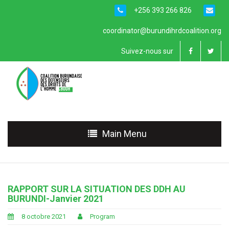
+256 393 266 826
coordinator@burundihrdcoalition.org
Suivez-nous sur
Main Menu
RAPPORT SUR LA SITUATION DES DDH AU
BURUNDI-Janvier 2021
8 octobre 2021
Program