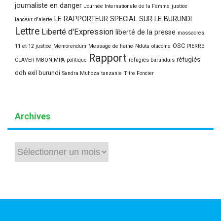
journaliste en danger
Journée Internationale de la Femme
justice
LE RAPPORTEUR SPECIAL SUR LE BURUNDI
lanceur d'alerte
Lettre
Liberté d'Expression
liberté de la presse
massacres
OSC
11 et 12 justice
Memorendum
Message de haine
Nduta
olucome
PIERRE
Rapport
réfugiés
CLAVER MBONIMPA
politique
refugiés burundais
ddh exil burundi
Sandra Muhoza
tanzanie
Titre Foncier
Archives
Archives