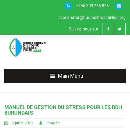
+256 393 266 826
coordinator@burundihrdcoalition.org
Suivez-nous sur
Main Menu
MANUEL DE GESTION DU STRESS POUR LES DDH
BURUNDAIS
3 juillet 2023
Program