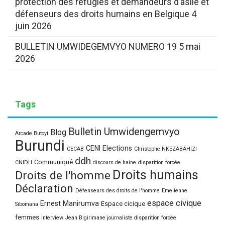
protection des réfugiés et demandeurs d’asile et
défenseurs des droits humains en Belgique
4
juin 2026
BULLETIN UMWIDEGEMVYO NUMERO 19
5 mai
2026
Tags
Bulletin Umwidengemvyo
Blog
Arcade Butoyi
Burundi
CENI Elections
CECAB
Christophe NKEZABAHIZI
ddh
Communiqué
CNIDH
discours de haine
disparition forcée
Droits humains
Droits de l'homme
Déclaration
Défenseurs des droits de l'homme
Emelienne
espace civique
Ernest Manirumva
Espace cicique
Sibomana
femmes
Interview
Jean Bigirimane journaliste disparition forcée