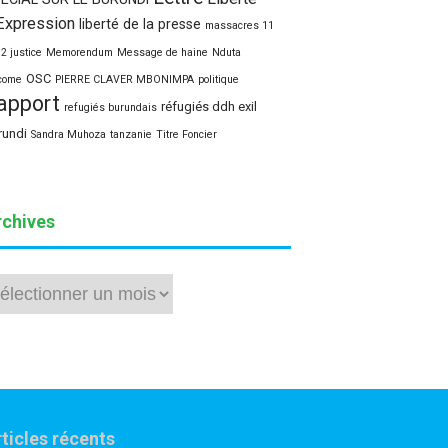
Expression
liberté de la presse
massacres 11
12 justice
Memorendum
Message de haine
Nduta
OSC
come
PIERRE CLAVER MBONIMPA
politique
apport
réfugiés ddh exil
refugiés burundais
rundi
Sandra Muhoza
tanzanie
Titre Foncier
rchives
hives
ticles récents