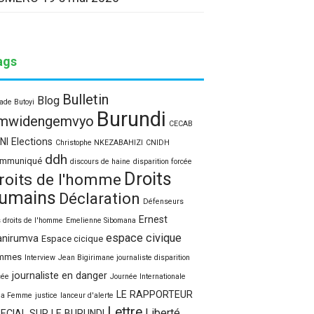
ags
Bulletin
Blog
ade Butoyi
Burundi
mwidengemvyo
CECAB
NI Elections
Christophe NKEZABAHIZI
CNIDH
ddh
mmuniqué
discours de haine
disparition forcée
Droits
roits de l'homme
umains
Déclaration
Défenseurs
Ernest
 droits de l'homme
Emelienne Sibomana
espace civique
nirumva
Espace cicique
mmes
Interview
Jean Bigirimane journaliste disparition
journaliste en danger
cée
Journée Internationale
LE RAPPORTEUR
la Femme
justice
lanceur d'alerte
Lettre
Liberté
ECIAL SUR LE BURUNDI