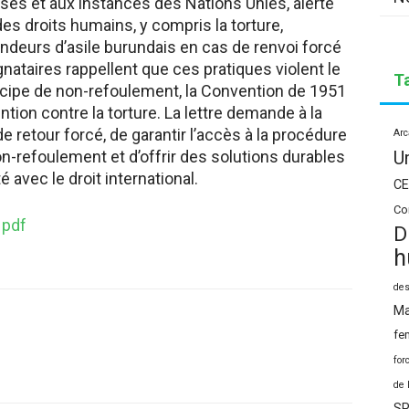
sses et aux instances des Nations Unies, alerte
des droits humains, y compris la torture,
deurs d’asile burundais en cas de renvoi forcé
gnataires rappellent que ces pratiques violent le
T
incipe de non-refoulement, la Convention de 1951
ntion contre la torture. La lettre demande à la
retour forcé, de garantir l’accès à la procédure
Arc
U
non-refoulement et d’offrir des solutions durables
 avec le droit international.
CE
Co
 pdf
D
h
des
Ma
fe
for
de 
SP