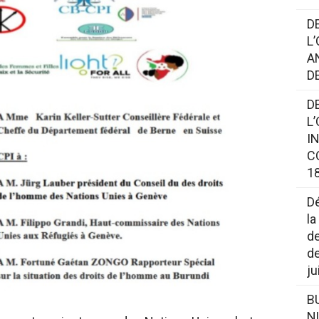
D
L
A
D
D
L
I
C
18
Dé
la
de
de
ju
B
N