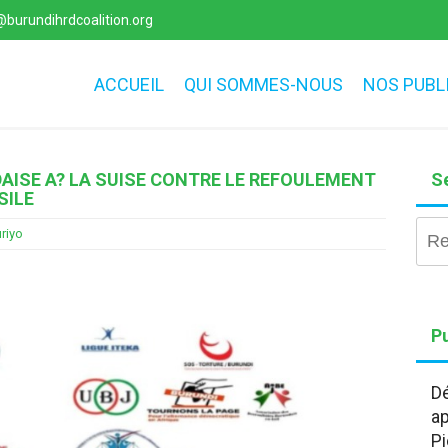
burundihrdcoalition.org
ACCUEIL
QUI SOMMES-NOUS
NOS PUBL
DAISE A? LA SUISE CONTRE LE REFOULEMENT
S
SILE
Rec
riyo
Pu
Dé
ap
Pi