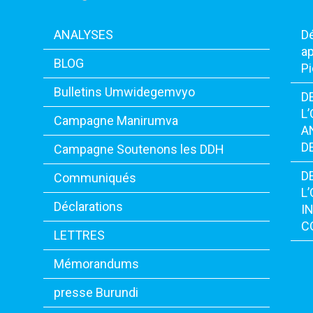
ANALYSES
Dé
ap
BLOG
Pi
Bulletins Umwidegemvyo
D
L
Campagne Manirumva
A
D
Campagne Soutenons les DDH
D
Communiqués
L
Déclarations
I
C
LETTRES
Mémorandums
presse Burundi