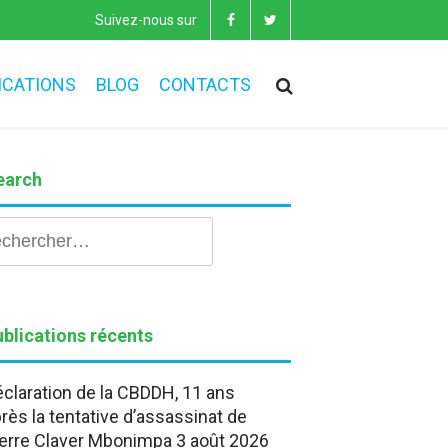
Suivez-nous sur
ICATIONS
BLOG
CONTACTS
earch
hercher :
blications récents
claration de la CBDDH, 11 ans
rès la tentative d’assassinat de
erre Claver Mbonimpa
3 août 2026