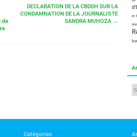
DECLARATION DE LA CBDDH SUR LA
d'
CONDAMNATION DE LA JOURNALISTE
et 
s de
SANDRA MUHOZA
→
olu
re
R
bu
A
Arc
Catégories
Ar