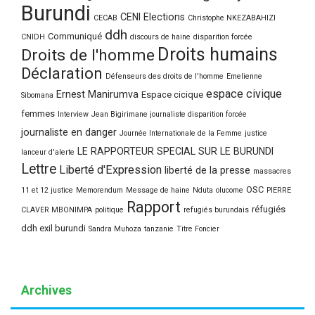
Burundi
CENI Elections
CECAB
Christophe NKEZABAHIZI
ddh
Communiqué
CNIDH
discours de haine
disparition forcée
Droits humains
Droits de l'homme
Déclaration
Défenseurs des droits de l'homme
Emelienne
espace civique
Ernest Manirumva
Espace cicique
Sibomana
femmes
Interview
Jean Bigirimane journaliste disparition forcée
journaliste en danger
Journée Internationale de la Femme
justice
LE RAPPORTEUR SPECIAL SUR LE BURUNDI
lanceur d'alerte
Lettre
Liberté d'Expression
liberté de la presse
massacres
OSC
11 et 12 justice
Memorendum
Message de haine
Nduta
olucome
PIERRE
Rapport
réfugiés
CLAVER MBONIMPA
politique
refugiés burundais
ddh exil burundi
Sandra Muhoza
tanzanie
Titre Foncier
Archives