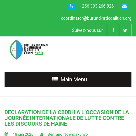
+256 393 266 826
coordinator@burundihrdcoalition.org
Suivez-nous sur
Main Menu
DECLARATION DE LA CBDDH A L’OCCASION DE LA
JOURNÉE INTERNATIONALE DE LUTTE CONTRE
LES DISCOURS DE HAINE
18 juin 2026
Bertrand Ngendakuriyo