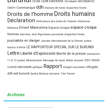
CENI Elections
CECAB
Christophe NKEZABAHIZI
ddh
Communiqué
CNIDH
discours de haine
disparition forcée
Droits humains
Droits de l'homme
Déclaration
Défenseurs des droits de l'homme
Emelienne
espace civique
Ernest Manirumva
Espace cicique
Sibomana
femmes
Interview
Jean Bigirimane journaliste disparition forcée
journaliste en danger
Journée Internationale de la Femme
justice
LE RAPPORTEUR SPECIAL SUR LE BURUNDI
lanceur d'alerte
Lettre
Liberté d'Expression
liberté de la presse
massacres
OSC
11 et 12 justice
Memorendum
Message de haine
Nduta
olucome
PIERRE
Rapport
réfugiés
CLAVER MBONIMPA
politique
refugiés burundais
ddh exil burundi
Sandra Muhoza
tanzanie
Titre Foncier
Archives
Archives