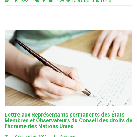
LETTRES
Burundi
,
CECAB
,
Droits humains
,
Lettre
Lettre aux Représentants permanents des États
Membres et Observateurs du Conseil des droits de
l’homme des Nations Unies
19 septembre 2023
Program