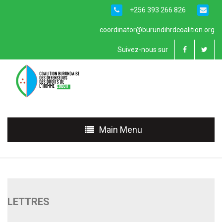
+256 393 266 826
coordinator@burundihrdcoalition.org
Suivez-nous sur
Main Menu
LETTRES