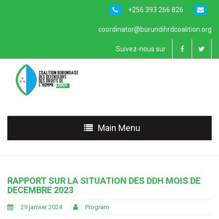
+256 393 266 826
coordinator@burundihrdcoalition.org
Suivez-nous sur
Main Menu
RAPPORT SUR LA SITUATION DES DDH MOIS DE
DECEMBRE 2023
29 janvier 2024
Program