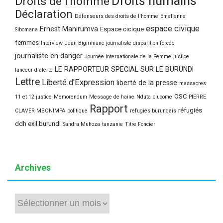
Droits humains
Droits de l'homme
Déclaration
Défenseurs des droits de l'homme
Emelienne
espace civique
Ernest Manirumva
Espace cicique
Sibomana
femmes
Interview
Jean Bigirimane journaliste disparition forcée
journaliste en danger
Journée Internationale de la Femme
justice
LE RAPPORTEUR SPECIAL SUR LE BURUNDI
lanceur d'alerte
Lettre
Liberté d'Expression
liberté de la presse
massacres
OSC
11 et 12 justice
Memorendum
Message de haine
Nduta
olucome
PIERRE
Rapport
réfugiés
CLAVER MBONIMPA
politique
refugiés burundais
ddh exil burundi
Sandra Muhoza
tanzanie
Titre Foncier
Archives
Archives