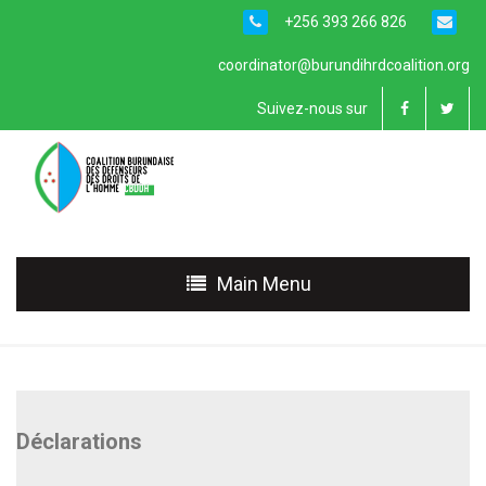
+256 393 266 826
coordinator@burundihrdcoalition.org
Suivez-nous sur
Main Menu
Déclarations