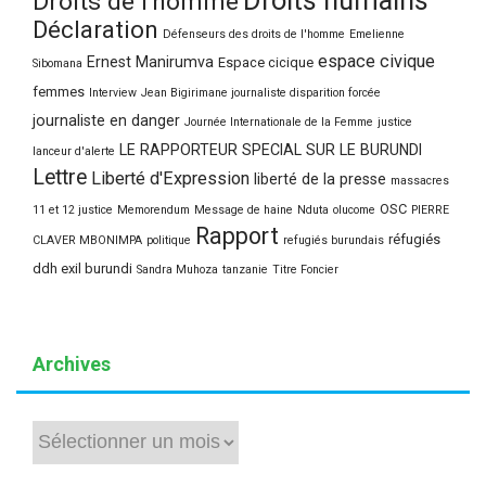
Droits de l'homme
Déclaration
Défenseurs des droits de l'homme
Emelienne
espace civique
Ernest Manirumva
Espace cicique
Sibomana
femmes
Interview
Jean Bigirimane journaliste disparition forcée
journaliste en danger
Journée Internationale de la Femme
justice
LE RAPPORTEUR SPECIAL SUR LE BURUNDI
lanceur d'alerte
Lettre
Liberté d'Expression
liberté de la presse
massacres
OSC
11 et 12 justice
Memorendum
Message de haine
Nduta
olucome
PIERRE
Rapport
réfugiés
CLAVER MBONIMPA
politique
refugiés burundais
ddh exil burundi
Sandra Muhoza
tanzanie
Titre Foncier
Archives
Archives