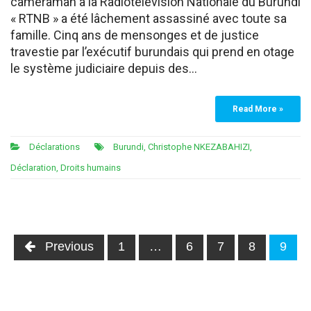
cameraman à la Radiotélévision Nationale du Burundi
« RTNB » a été lâchement assassiné avec toute sa
famille. Cinq ans de mensonges et de justice
travestie par l’exécutif burundais qui prend en otage
le système judiciaire depuis des…
Read More »
Déclarations
Burundi
,
Christophe NKEZABAHIZI
,
Déclaration
,
Droits humains
Posts
Previous
1
…
6
7
8
9
navigation